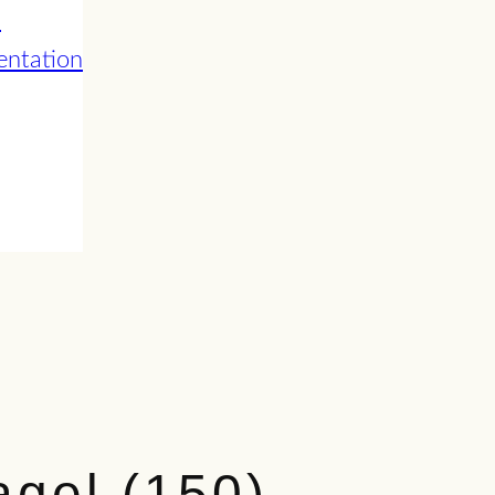
n
entation
agel (150)