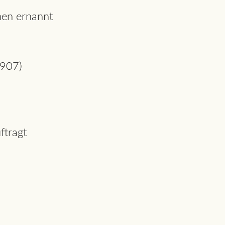
hen ernannt
1907)
ftragt