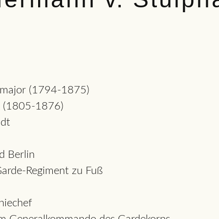
almajor (1794-1875)
ck (1805-1876)
dt
 Berlin
Garde-Regiment zu Fuß
iechef